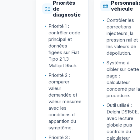
Priorités
Personnali
de
véhicule
diagnostic
Contrôler les
Priorité 1 :
corrections
contrôler code
injecteurs, la
principal et
pression rail et
données
les valeurs de
figées sur Fiat
dépollution.
Tipo 2 1.3
Système à
Multijet 95ch.
cibler sur cette
Priorité 2 :
page :
comparer
calculateur
valeur
concerné par la
demandée et
procédure.
valeur mesurée
Outil utilisé :
avec les
Delphi DS150E,
conditions d
avec lecture
apparition du
globale puis
symptôme.
contrôle du
Priorité 3 :
calculateur