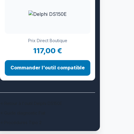
Prix Direct Boutique
117,00 €
Commander l'outil compatible
Retour à l'outil Delphi DS150E
Guide diagnostic Fiat
Procédures Tipo 2