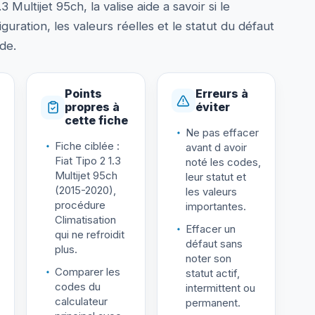
ultijet 95ch, la valise aide a savoir si le
guration, les valeurs réelles et le statut du défaut
ode.
Points
Erreurs à
propres à
éviter
cette fiche
Ne pas effacer
Fiche ciblée :
avant d avoir
Fiat Tipo 2 1.3
noté les codes,
Multijet 95ch
leur statut et
(2015-2020),
les valeurs
procédure
importantes.
Climatisation
Effacer un
qui ne refroidit
défaut sans
plus.
noter son
Comparer les
statut actif,
codes du
intermittent ou
calculateur
permanent.