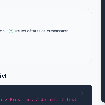
lon
Lire les défauts de climatisation
r
iel
n > Pressions / défauts / test