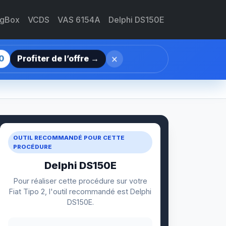
agBox
VCDS
VAS 6154A
Delphi DS150E
×
0
Profiter de l’offre →
OUTIL RECOMMANDÉ POUR CETTE
PROCÉDURE
Delphi DS150E
Pour réaliser cette procédure sur votre
Fiat Tipo 2, l'outil recommandé est Delphi
DS150E.