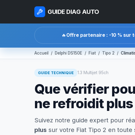
GUIDE DIAG AUTO
🔥
Offre partenaire : -10 % sur 
Accueil
Delphi DS150E
Fiat
Tipo 2
Climati
1.3 Multijet 95ch
GUIDE TECHNIQUE
Que vérifier pou
ne refroidit plus
Suivez notre guide expert pour réa
plus
sur votre Fiat Tipo 2 en toute 