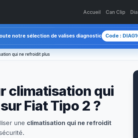
Accueil
Can Clip
Di
Code : DIAG1
toute notre sélection de valises diagnostic
sation qui ne refroidit plus
r climatisation qui
 sur Fiat Tipo 2 ?
liser une
climatisation qui ne refroidit
sécurité.