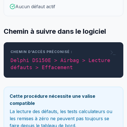
Aucun défaut actif
Chemin à suivre dans le logiciel
CHEMIN D'ACCÈS PRÉCONISÉ :
Delphi DS150E > Airbag > Lecture
défauts > Effacement
Cette procédure nécessite une valise
compatible
La lecture des défauts, les tests calculateurs ou
les remises à zéro ne peuvent pas toujours se
faire depuis le tableau de bord.