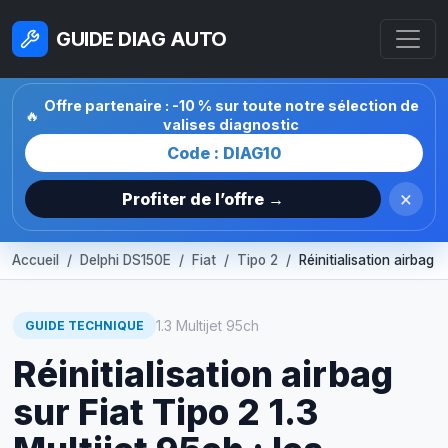
GUIDE DIAG AUTO
Offre partenaire : -10 % sur toute notre sélection de
🔥
valises diagnostic
Code : DIAG10
×
Profiter de l’offre →
Accueil
Delphi DS150E
Fiat
Tipo 2
Réinitialisation airbag
1.3 Multijet 95ch
GUIDE TECHNIQUE
Réinitialisation airbag
sur Fiat Tipo 2 1.3