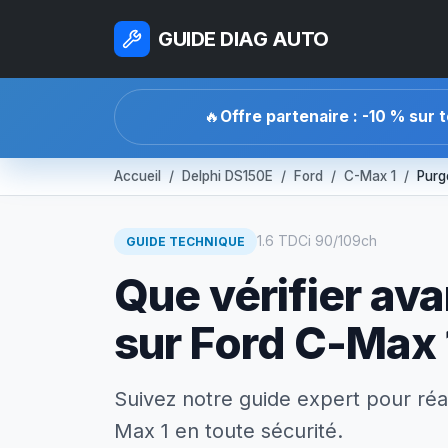
GUIDE DIAG AUTO
🔥
Offre partenaire : -10 % sur 
Accueil
Delphi DS150E
Ford
C-Max 1
Purg
1.6 TDCi 90/109ch
GUIDE TECHNIQUE
Que vérifier av
sur Ford C-Max 
Suivez notre guide expert pour réa
Max 1 en toute sécurité.