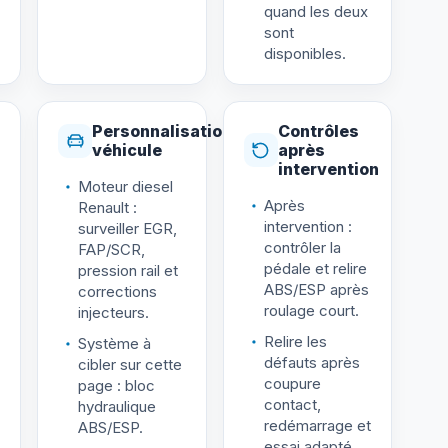
quand les deux
sont
disponibles.
Personnalisation
Contrôles
véhicule
après
intervention
Moteur diesel
Après
Renault :
intervention :
surveiller EGR,
contrôler la
FAP/SCR,
pédale et relire
pression rail et
ABS/ESP après
corrections
roulage court.
injecteurs.
Relire les
Système à
défauts après
cibler sur cette
coupure
page : bloc
contact,
hydraulique
redémarrage et
ABS/ESP.
essai adapté.