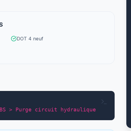
S
DOT 4 neuf
BS > Purge circuit hydraulique