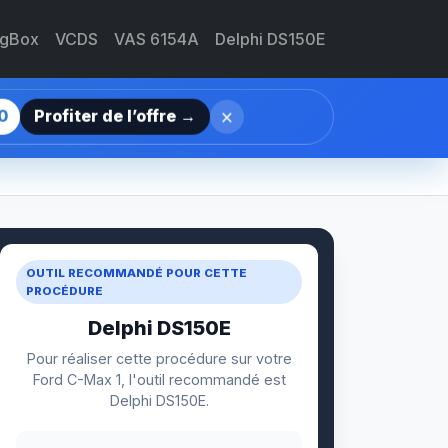
agBox
VCDS
VAS 6154A
Delphi DS150E
×
0
Profiter de l’offre →
OUTIL RECOMMANDÉ POUR CETTE
PROCÉDURE
Delphi DS150E
Pour réaliser cette procédure sur votre
Ford C-Max 1, l'outil recommandé est
Delphi DS150E.