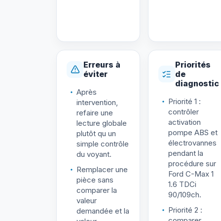
Erreurs à
Priorités
éviter
de
diagnostic
Après
Priorité 1 :
intervention,
contrôler
refaire une
activation
lecture globale
pompe ABS et
plutôt qu un
électrovannes
simple contrôle
pendant la
du voyant.
procédure sur
Remplacer une
Ford C-Max 1
pièce sans
1.6 TDCi
comparer la
90/109ch.
valeur
Priorité 2 :
demandée et la
comparer