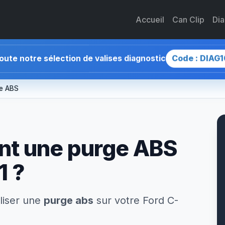
Accueil
Can Clip
Di
Code : DIAG1
toute notre sélection de valises diagnostic
e ABS
ant une purge ABS
1 ?
liser une
purge abs
sur votre Ford C-