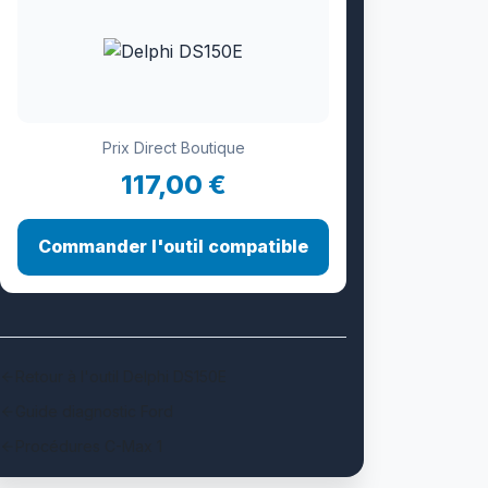
Prix Direct Boutique
117,00 €
Commander l'outil compatible
Retour à l'outil Delphi DS150E
Guide diagnostic Ford
Procédures C-Max 1