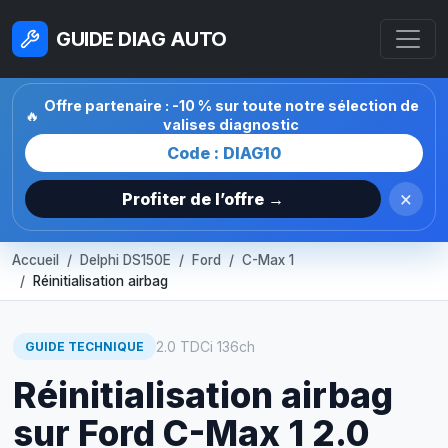
GUIDE DIAG AUTO
Offre partenaire : -10 % sur toute notre sélection de
🔥
valises diagnostic
Code : DIAG10
×
Profiter de l’offre →
Accueil
Delphi DS150E
Ford
C-Max 1
Réinitialisation airbag
2.0 TDCi 136ch
GUIDE TECHNIQUE
Réinitialisation airbag
sur Ford C-Max 1 2.0