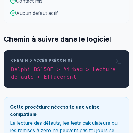
Contact mis
Aucun défaut actif
Chemin à suivre dans le logiciel
CHEMIN D'ACCÈS PRÉCONISÉ :
Delphi DS150E > Airbag > Lecture
défauts > Effacement
Cette procédure nécessite une valise
compatible
La lecture des défauts, les tests calculateurs ou
les remises à zéro ne peuvent pas toujours se