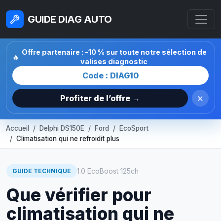
GUIDE DIAG AUTO
Offre partenaire : -10 % sur toute notre sélection de
🔥
valises diagnostic
Code : DIAG10
×
Profiter de l’offre →
Accueil
Delphi DS150E
Ford
EcoSport
Climatisation qui ne refroidit plus
1.0 EcoBoost 125ch
GUIDE TECHNIQUE
Que vérifier pour
climatisation qui ne