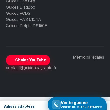
Guides Can Clip
Guides DiagBox
Guides VCDS
Guides VAS 6154A
Guides Delphi DS150E
Mentions légales
Chaîne YouTube
contact@guide-diag-auto.fr
Visite guidée
Valises adaptées
VISITE DU SITE - 5 ÉTAPES
Comparer