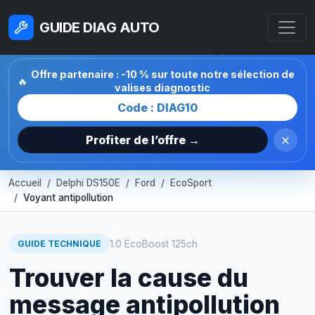
GUIDE DIAG AUTO
Offre partenaire : -10 % sur toute notre sélection de
🔥
valises diagnostic
Code : DIAG10
×
Profiter de l’offre →
Accueil
Delphi DS150E
Ford
EcoSport
Voyant antipollution
1.0 EcoBoost 125ch
GUIDE TECHNIQUE
Trouver la cause du
message antipollution