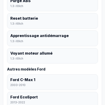
Purge ABS
1.3 i 69ch
Reset batterie
1.3 i 69ch
Apprentissage antidémarrage
1.3 i 69ch
Voyant moteur allumé
1.3 i 69ch
Autres modèles Ford
Ford C-Max 1
2003-2010
Ford EcoSport
2013-2022