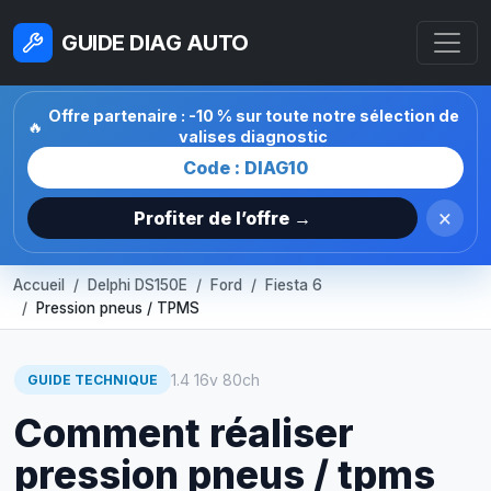
GUIDE DIAG AUTO
Offre partenaire : -10 % sur toute notre sélection de
🔥
valises diagnostic
Code : DIAG10
×
Profiter de l’offre →
Accueil
Delphi DS150E
Ford
Fiesta 6
Pression pneus / TPMS
1.4 16v 80ch
GUIDE TECHNIQUE
Comment réaliser
pression pneus / tpms