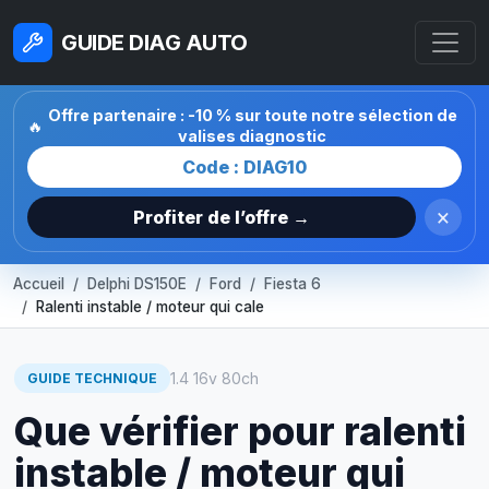
GUIDE DIAG AUTO
Offre partenaire : -10 % sur toute notre sélection de
🔥
valises diagnostic
Code : DIAG10
×
Profiter de l’offre →
Accueil
Delphi DS150E
Ford
Fiesta 6
Ralenti instable / moteur qui cale
1.4 16v 80ch
GUIDE TECHNIQUE
Que vérifier pour ralenti
instable / moteur qui