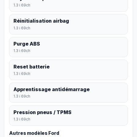
1.3 i 69ch
Réinitialisation airbag
1.3 i 69ch
Purge ABS
1.3 i 69ch
Reset batterie
1.3 i 69ch
Apprentissage antidémarrage
1.3 i 69ch
Pression pneus / TPMS
1.3 i 69ch
Autres modèles Ford