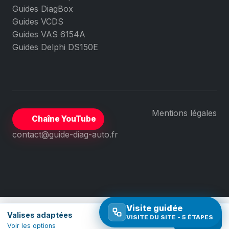
Guides DiagBox
Guides VCDS
Guides VAS 6154A
Guides Delphi DS150E
Mentions légales
Chaîne YouTube
contact@guide-diag-auto.fr
Visite guidée
Valises adaptées
VISITE DU SITE - 5 ÉTAPES
Comparer
Voir les options