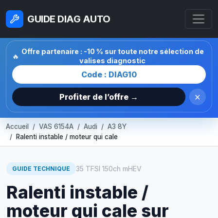
GUIDE DIAG AUTO
Offre partenaire : -10 % sur toute notre sélection de
🔥
valises diagnostic
Code : DIAG10
×
Profiter de l’offre →
Accueil
VAS 6154A
Audi
A3 8Y
Ralenti instable / moteur qui cale
35 TFSI 150ch mHEV
GUIDE TECHNIQUE
Ralenti instable /
moteur qui cale sur