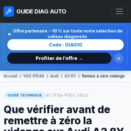
GUIDE DIAG AUTO
Offre partenaire : -10 % sur toute notre sélection de
🔥
valises diagnostic
Code : DIAG10
×
Profiter de l’offre →
Accueil
VAS 6154A
Audi
A3 8Y
Remise à zéro vidange
45 TFSIe PHEV 245ch
GUIDE TECHNIQUE
Que vérifier avant de
remettre à zéro la