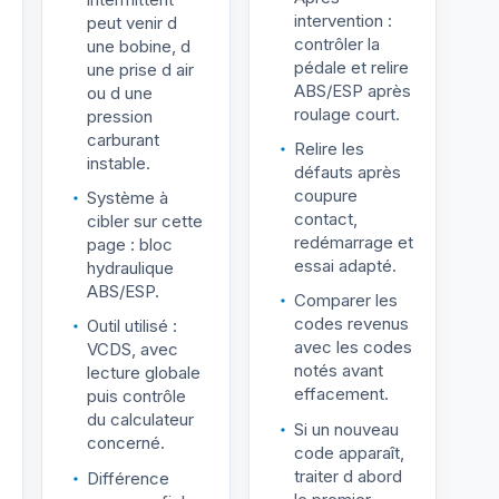
intervention :
peut venir d
contrôler la
une bobine, d
pédale et relire
une prise d air
ABS/ESP après
ou d une
roulage court.
pression
carburant
Relire les
instable.
défauts après
coupure
Système à
contact,
cibler sur cette
redémarrage et
page : bloc
essai adapté.
hydraulique
ABS/ESP.
Comparer les
codes revenus
Outil utilisé :
avec les codes
VCDS, avec
notés avant
lecture globale
effacement.
puis contrôle
du calculateur
Si un nouveau
concerné.
code apparaît,
traiter d abord
Différence