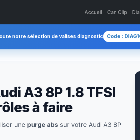
Accueil
Can Clip
Di
Code : DIAG1
toute notre sélection de valises diagnostic
udi A3 8P 1.8 TFSI
ôles à faire
liser une
purge abs
sur votre Audi A3 8P