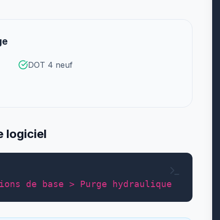
ge
DOT 4 neuf
logiciel
ions de base > Purge hydraulique