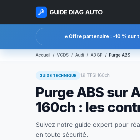
GUIDE DIAG AUTO
🔥
Offre partenaire : -10 % sur 
Accueil
VCDS
Audi
A3 8P
Purge ABS
1.8 TFSI 160ch
GUIDE TECHNIQUE
Purge ABS sur A
160ch : les contr
Suivez notre guide expert pour réa
en toute sécurité.