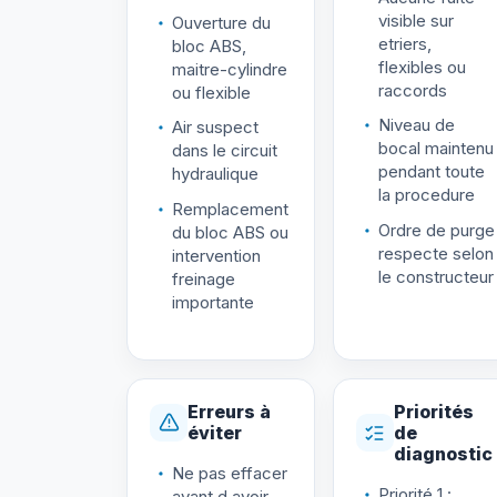
visible sur
Ouverture du
etriers,
bloc ABS,
flexibles ou
maitre-cylindre
raccords
ou flexible
Niveau de
Air suspect
bocal maintenu
dans le circuit
pendant toute
hydraulique
la procedure
Remplacement
Ordre de purge
du bloc ABS ou
respecte selon
intervention
le constructeur
freinage
importante
Erreurs à
Priorités
éviter
de
diagnostic
Ne pas effacer
Priorité 1 :
avant d avoir