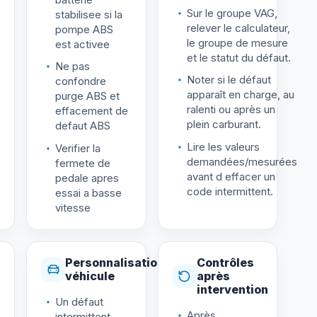
Sur le groupe VAG,
stabilisee si la
relever le calculateur,
pompe ABS
le groupe de mesure
est activee
et le statut du défaut.
Ne pas
Noter si le défaut
confondre
apparaît en charge, au
purge ABS et
ralenti ou après un
effacement de
plein carburant.
defaut ABS
Lire les valeurs
Verifier la
demandées/mesurées
fermete de
avant d effacer un
pedale apres
code intermittent.
essai a basse
vitesse
Personnalisation
Contrôles
véhicule
après
intervention
Un défaut
Après
intermittent