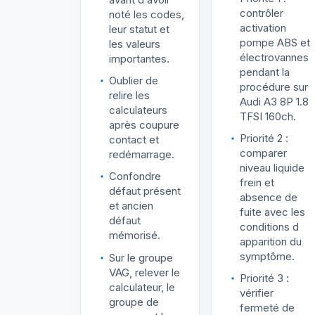
contrôler
noté les codes,
activation
leur statut et
pompe ABS et
les valeurs
électrovannes
importantes.
pendant la
Oublier de
procédure sur
relire les
Audi A3 8P 1.8
calculateurs
TFSI 160ch.
après coupure
Priorité 2 :
contact et
comparer
redémarrage.
niveau liquide
Confondre
frein et
défaut présent
absence de
et ancien
fuite avec les
défaut
conditions d
mémorisé.
apparition du
symptôme.
Sur le groupe
VAG, relever le
Priorité 3 :
calculateur, le
vérifier
groupe de
fermeté de