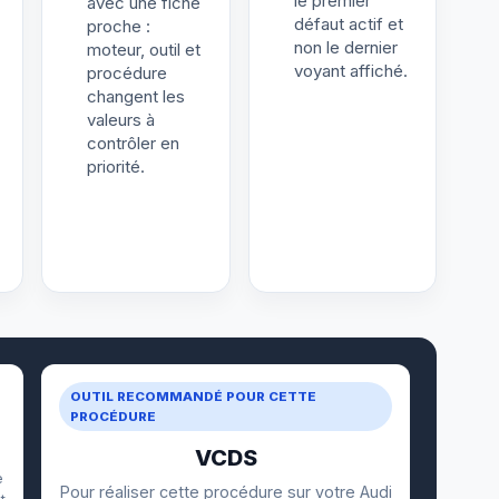
le premier
avec une fiche
défaut actif et
proche :
non le dernier
moteur, outil et
voyant affiché.
procédure
changent les
valeurs à
contrôler en
priorité.
OUTIL RECOMMANDÉ POUR CETTE
PROCÉDURE
VCDS
e
Pour réaliser cette procédure sur votre Audi
t