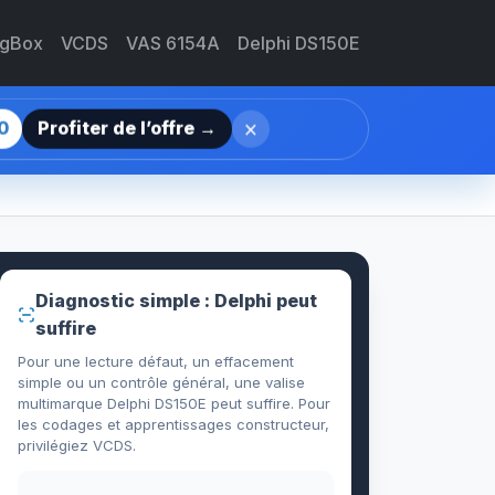
agBox
VCDS
VAS 6154A
Delphi DS150E
×
0
Profiter de l’offre →
Diagnostic simple : Delphi peut
suffire
Pour une lecture défaut, un effacement
simple ou un contrôle général, une valise
multimarque Delphi DS150E peut suffire. Pour
les codages et apprentissages constructeur,
privilégiez VCDS.