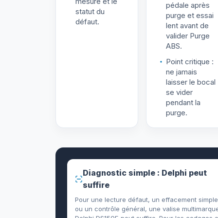
mesure et le
pédale après
statut du
purge et essai
défaut.
lent avant de
valider Purge
ABS.
Point critique :
ne jamais
laisser le bocal
se vider
pendant la
purge.
Diagnostic simple : Delphi peut
suffire
Pour une lecture défaut, un effacement simple
ou un contrôle général, une valise multimarqu
Delphi DS150E peut suffire. Pour les codages e