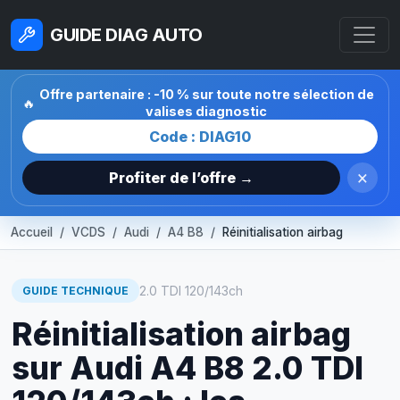
GUIDE DIAG AUTO
Offre partenaire : -10 % sur toute notre sélection de
🔥
valises diagnostic
Code : DIAG10
×
Profiter de l’offre →
Accueil
VCDS
Audi
A4 B8
Réinitialisation airbag
2.0 TDI 120/143ch
GUIDE TECHNIQUE
Réinitialisation airbag
sur Audi A4 B8 2.0 TDI