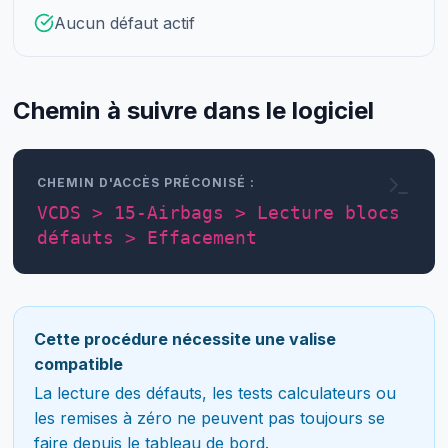
Aucun défaut actif
Chemin à suivre dans le logiciel
CHEMIN D'ACCÈS PRÉCONISÉ :
VCDS > 15-Airbags > Lecture blocs
défauts > Effacement
Cette procédure nécessite une valise
compatible
La lecture des défauts, les tests calculateurs ou
les remises à zéro ne peuvent pas toujours se
faire depuis le tableau de bord.