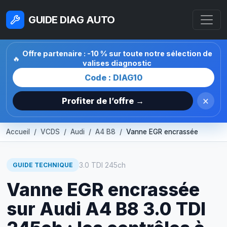
GUIDE DIAG AUTO
Offre partenaire : -10 % sur toute notre sélection de
🔥
valises diagnostic
Code : DIAG10
×
Profiter de l’offre →
Accueil
VCDS
Audi
A4 B8
Vanne EGR encrassée
3.0 TDI 245ch
GUIDE TECHNIQUE
Vanne EGR encrassée
sur Audi A4 B8 3.0 TDI