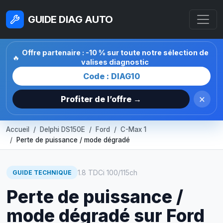
GUIDE DIAG AUTO
Offre partenaire : -10 % sur toute notre sélection de
🔥
valises diagnostic
Code : DIAG10
×
Profiter de l’offre →
Accueil
Delphi DS150E
Ford
C-Max 1
Perte de puissance / mode dégradé
1.8 TDCi 100/115ch
GUIDE TECHNIQUE
Perte de puissance /
mode dégradé sur Ford