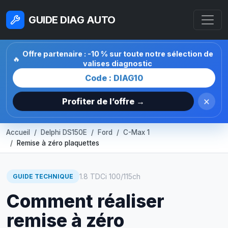
GUIDE DIAG AUTO
Offre partenaire : -10 % sur toute notre sélection de
🔥
valises diagnostic
Code : DIAG10
×
Profiter de l’offre →
Accueil
Delphi DS150E
Ford
C-Max 1
Remise à zéro plaquettes
1.8 TDCi 100/115ch
GUIDE TECHNIQUE
Comment réaliser
remise à zéro