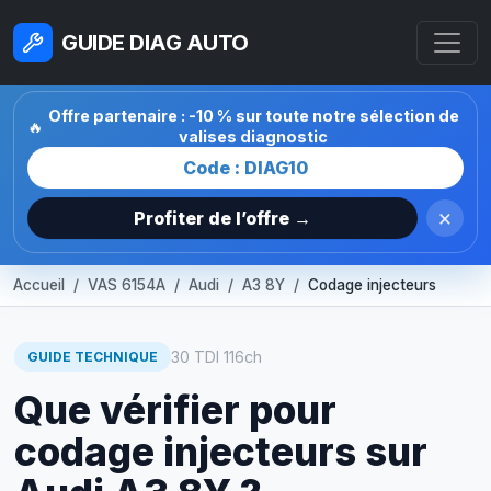
GUIDE DIAG AUTO
Offre partenaire : -10 % sur toute notre sélection de
🔥
valises diagnostic
Code : DIAG10
×
Profiter de l’offre →
Accueil
VAS 6154A
Audi
A3 8Y
Codage injecteurs
30 TDI 116ch
GUIDE TECHNIQUE
Que vérifier pour
codage injecteurs sur