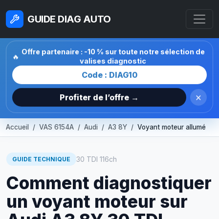
GUIDE DIAG AUTO
Offre partenaire : -10 % sur toute notre sélection de
🔥
valises diagnostic
Code : DIAG10
×
Profiter de l’offre →
Accueil
VAS 6154A
Audi
A3 8Y
Voyant moteur allumé
30 TDI 116ch
GUIDE TECHNIQUE
Comment diagnostiquer
un voyant moteur sur