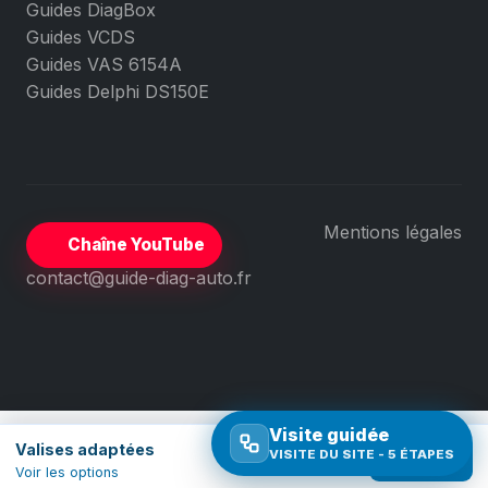
Guides DiagBox
Guides VCDS
Guides VAS 6154A
Guides Delphi DS150E
Mentions légales
Chaîne YouTube
contact@guide-diag-auto.fr
Visite guidée
Valises adaptées
VISITE DU SITE - 5 ÉTAPES
Comparer
Voir les options