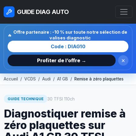
GUIDE DIAG AUTO
Offre partenaire : -10 % sur toute notre sélection de
🔥
valises diagnostic
Code : DIAG10
×
Profiter de l’offre →
Accueil
VCDS
Audi
A1 GB
Remise à zéro plaquettes
30 TFSI 110ch
GUIDE TECHNIQUE
Diagnostiquer remise à
zéro plaquettes sur