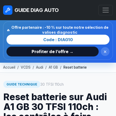
GUIDE DIAG AUTO
Offre partenaire : -10 % sur toute notre sélection de
🔥
valises diagnostic
Code : DIAG10
×
Profiter de l’offre →
Accueil
VCDS
Audi
A1 GB
Reset batterie
30 TFSI 110ch
GUIDE TECHNIQUE
Reset batterie sur Audi
A1 GB 30 TFSI 110ch :