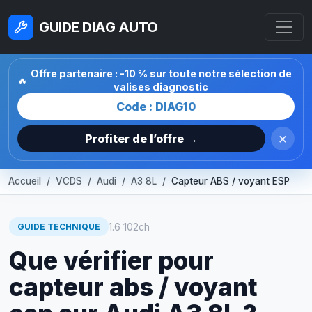
GUIDE DIAG AUTO
Offre partenaire : -10 % sur toute notre sélection de
🔥
valises diagnostic
Code : DIAG10
×
Profiter de l’offre →
Accueil
VCDS
Audi
A3 8L
Capteur ABS / voyant ESP
1.6 102ch
GUIDE TECHNIQUE
Que vérifier pour
capteur abs / voyant