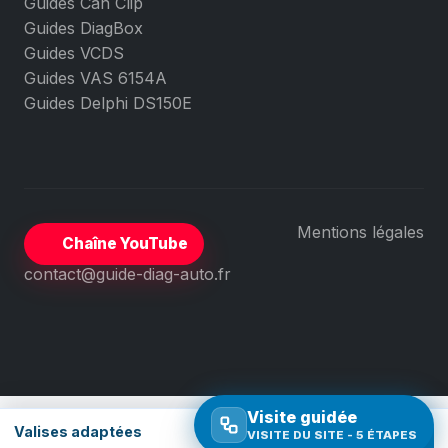
Guides Can Clip
Guides DiagBox
Guides VCDS
Guides VAS 6154A
Guides Delphi DS150E
Mentions légales
Chaîne YouTube
contact@guide-diag-auto.fr
Visite guidée
Valises adaptées
VISITE DU SITE - 5 ÉTAPES
Comparer