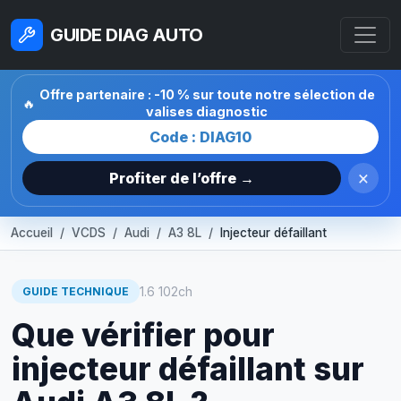
GUIDE DIAG AUTO
Offre partenaire : -10 % sur toute notre sélection de
🔥
valises diagnostic
Code : DIAG10
×
Profiter de l’offre →
Accueil
VCDS
Audi
A3 8L
Injecteur défaillant
1.6 102ch
GUIDE TECHNIQUE
Que vérifier pour
injecteur défaillant sur