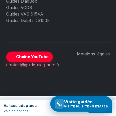
Guides DiagBox
Guides VCDS
Guides VAS 6154A
Guides Delphi DS150E
Mentions légales
Chaîne YouTube
contact@guide-diag-auto.fr
Visite guidée
Valises adaptées
VISITE DU SITE - 5 ÉTAPES
Comparer
Voir les options