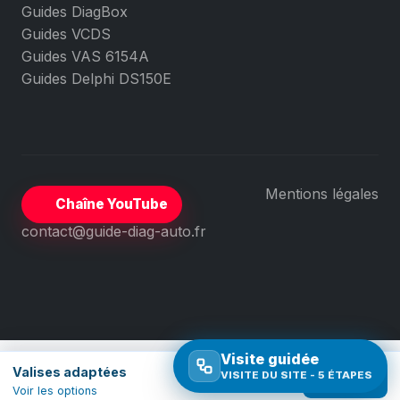
Guides DiagBox
Guides VCDS
Guides VAS 6154A
Guides Delphi DS150E
Mentions légales
Chaîne YouTube
contact@guide-diag-auto.fr
Visite guidée
Valises adaptées
VISITE DU SITE - 5 ÉTAPES
Comparer
Voir les options