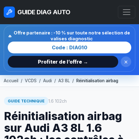
GUIDE DIAG AUTO
Offre partenaire : -10 % sur toute notre sélection de
🔥
valises diagnostic
Code : DIAG10
×
Profiter de l’offre →
Accueil
VCDS
Audi
A3 8L
Réinitialisation airbag
1.6 102ch
GUIDE TECHNIQUE
Réinitialisation airbag
sur Audi A3 8L 1.6