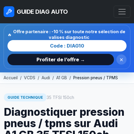
GUIDE DIAG AUTO
Offre partenaire : -10 % sur toute notre sélection de
🔥
valises diagnostic
Code : DIAG10
×
Profiter de l’offre →
Accueil
VCDS
Audi
A1 GB
Pression pneus / TPMS
35 TFSI 150ch
GUIDE TECHNIQUE
Diagnostiquer pression
pneus / tpms sur Audi