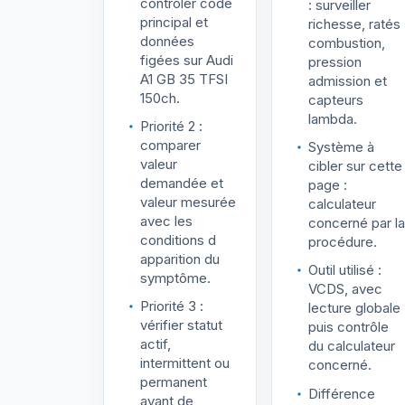
contrôler code
: surveiller
principal et
richesse, ratés
données
combustion,
figées sur Audi
pression
A1 GB 35 TFSI
admission et
150ch.
capteurs
lambda.
Priorité 2 :
comparer
Système à
valeur
cibler sur cette
demandée et
page :
valeur mesurée
calculateur
avec les
concerné par la
conditions d
procédure.
apparition du
Outil utilisé :
symptôme.
VCDS, avec
Priorité 3 :
lecture globale
vérifier statut
puis contrôle
actif,
du calculateur
intermittent ou
concerné.
permanent
Différence
avant de