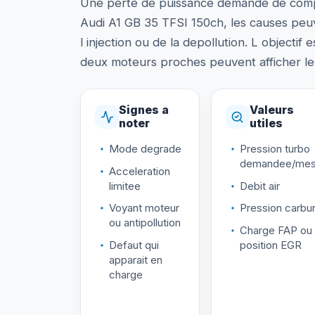
Une perte de puissance demande de comp
Audi A1 GB 35 TFSI 150ch, les causes peuve
l injection ou de la depollution. L objectif
deux moteurs proches peuvent afficher le
Signes a
Valeurs
noter
utiles
Mode degrade
Pression turbo
demandee/mes
Acceleration
limitee
Debit air
Voyant moteur
Pression carbur
ou antipollution
Charge FAP ou
Defaut qui
position EGR
apparait en
charge