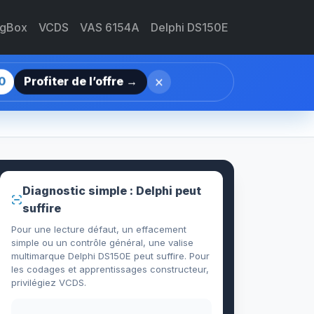
agBox
VCDS
VAS 6154A
Delphi DS150E
×
0
Profiter de l’offre →
Diagnostic simple : Delphi peut
suffire
Pour une lecture défaut, un effacement
simple ou un contrôle général, une valise
multimarque Delphi DS150E peut suffire. Pour
les codages et apprentissages constructeur,
privilégiez VCDS.