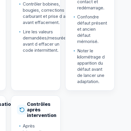
contact et
Contrôler bobines,
redémarrage.
bougies, corrections
carburant et prise d air
Confondre
avant effacement.
défaut présent
et ancien
Lire les valeurs
défaut
demandées/mesurées
mémorisé.
avant d effacer un
code intermittent.
Noter le
kilométrage d
apparition du
défaut avant
de lancer une
adaptation.
sation
Contrôles
après
intervention
Après