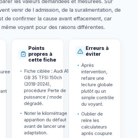
arer les valeurs demandees et mesurees. Sur
nt venir de l admission, de la suralimentation, de
 est de confirmer la cause avant effacement, car
 même voyant pour des raisons différentes.
Points
Erreurs à
propres à
éviter
cette fiche
Après
Fiche ciblée : Audi A1
uree
intervention,
GB 35 TFSI 150ch
refaire une
(2018-2024),
lecture globale
procédure Perte de
ant
plutôt qu un
puissance / mode
simple contrôle
dégradé.
du voyant.
Noter le kilométrage d
Oublier de
apparition du défaut
relire les
avant de lancer une
calculateurs
adaptation.
après coupure