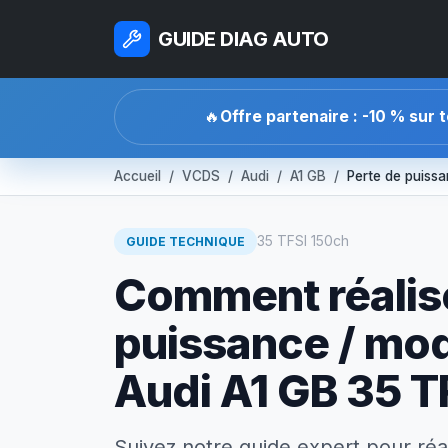
GUIDE DIAG AUTO
🔥
Offre partenaire : -10 % sur 
Accueil
VCDS
Audi
A1 GB
Perte de puiss
35 TFSI 150ch
GUIDE TECHNIQUE
Comment réalise
puissance / mo
Audi A1 GB 35 T
Suivez notre guide expert pour réa