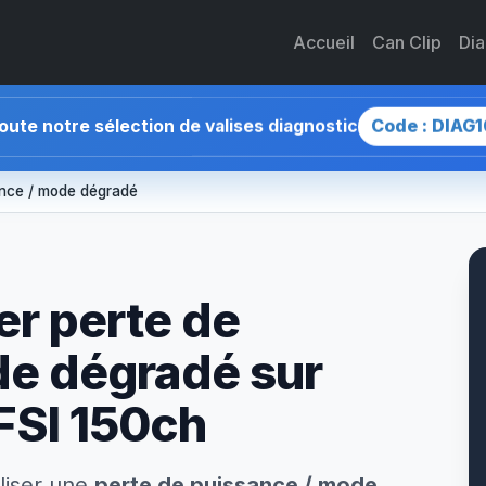
Accueil
Can Clip
Di
Code : DIAG1
toute notre sélection de valises diagnostic
ance / mode dégradé
r perte de
de dégradé sur
FSI 150ch
liser une
perte de puissance / mode