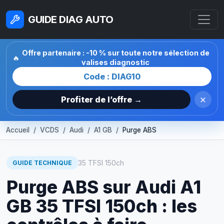
GUIDE DIAG AUTO
Offre partenaire : -10 % sur toute notre sélection de
🔥
valises diagnostic
Code : DIAG10
×
Profiter de l’offre →
Accueil
VCDS
Audi
A1 GB
Purge ABS
35 TFSI 150ch
GUIDE TECHNIQUE
Purge ABS sur Audi A1
GB 35 TFSI 150ch : les